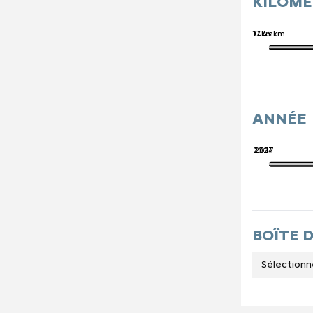
KILOM
741 445 km
0 km
ANNÉE
2027
2014
BOÎTE 
Sélectionn