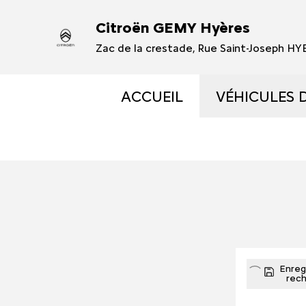
Citroën GEMY Hyères
Zac de la crestade, Rue Saint-Joseph H
ACCUEIL
VÉHICULES 
VÉHICULES
VÉHICULES
OCCASIONS 
ÉLECTRIQUE
Enregi
rec