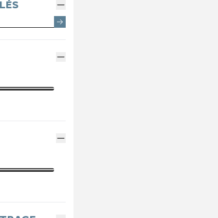
EMENTS SPOTICAR
ENTRETIEN VÉHICULE ÉLECTRIQUE
THERMIQUE VS ÉLECTRI
PARRAINAGE GE
LÉS
ES
ENTRETIEN VÉHICULE HYBRIDE
ASSURANCES GE
MÉCANIQUE ET CARROSSERIE
FINANCEMENT G
CONTACTEZ UN M
INDEX ÉGALITÉ