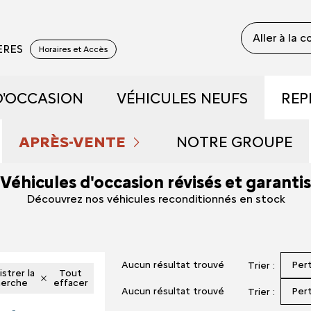
Aller à la 
YERES
Horaires et Accès
D'OCCASION
VÉHICULES NEUFS
REP
 RECONDITIONNÉS
DÉCOUVREZ NOTRE GAM
APRÈS-VENTE
NOTRE GROUPE
Véhicules d'occasion révisés et garantis
 DE DÉMONSTRATION
PRENDRE RENDEZ-VOUS
RÉSERVEZ UN ESSAI
QUI SOMMES NOU
Découvrez nos véhicules reconditionnés en stock
FAIBLE KILOMÉTRAGE
NOS OFFRES DU MOMENT
DÉCOUVREZ L'ÉLECTRIQU
NOUS REJOINDRE
Aucun résultat trouvé
Per
Trier :
S ET HYBRIDES
ENTRETIEN ET RÉPARATIONS
DÉCOUVREZ L'HYBRIDE
NOS ACTUALITÉS
strer la
Tout
herche
effacer
Aucun résultat trouvé
Per
Trier :