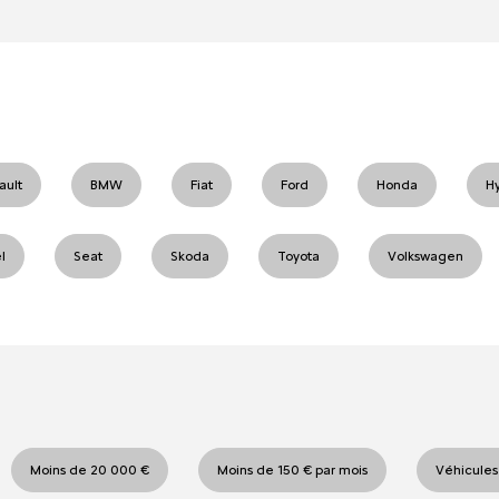
ault
BMW
Fiat
Ford
Honda
H
l
Seat
Skoda
Toyota
Volkswagen
Moins de 20 000 €
Moins de 150 € par mois
Véhicules