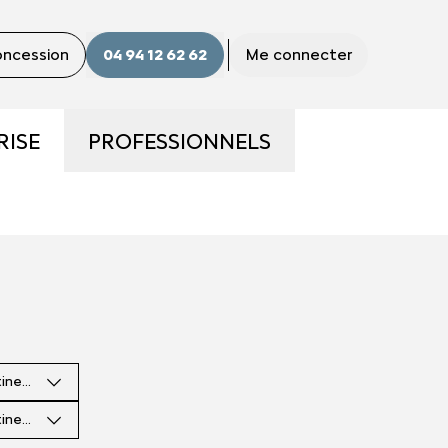
concession
04 94 12 62 62
Me connecter
RISE
PROFESSIONNELS
ME
LA GAMME PRO
S ?
UTILITAIRES D'OCCASION
E
NOS SERVICES AUX PRO
tinence
CONTACTEZ UN CONSEILLER
"PRO"
tinence