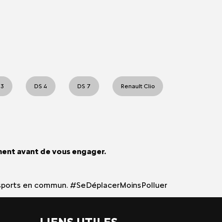
 3
DS 4
DS 7
Renault Clio
ment avant de vous engager.
 transports en commun. #SeDéplacerMoinsPolluer