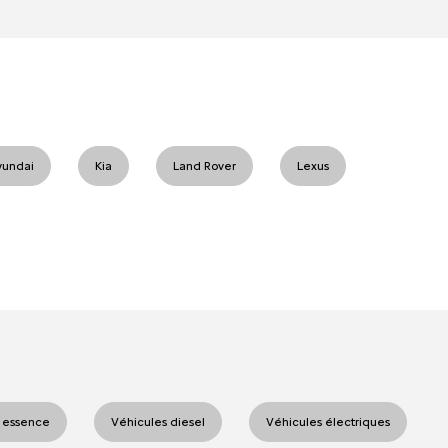
yundai
Kia
Land Rover
Lexus
 essence
Véhicules diesel
Véhicules électriques