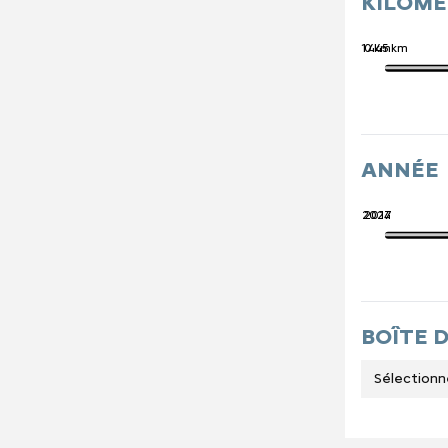
KILOM
741 445 km
0 km
ANNÉE
2027
2014
BOÎTE 
Sélectionn