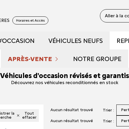
Aller à la 
YERES
Horaires et Accès
D'OCCASION
VÉHICULES NEUFS
REP
 RECONDITIONNÉS
DÉCOUVREZ NOTRE GAM
APRÈS-VENTE
NOTRE GROUPE
Véhicules d'occasion révisés et garantis
 DE DÉMONSTRATION
PRENDRE RENDEZ-VOUS
RÉSERVEZ UN ESSAI
QUI SOMMES NOU
Découvrez nos véhicules reconditionnés en stock
FAIBLE KILOMÉTRAGE
NOS OFFRES DU MOMENT
DÉCOUVREZ L'ÉLECTRIQU
NOUS REJOINDRE
Aucun résultat trouvé
Per
Trier :
S ET HYBRIDES
ENTRETIEN ET RÉPARATIONS
DÉCOUVREZ L'HYBRIDE
NOS ACTUALITÉS
strer la
Tout
herche
effacer
Aucun résultat trouvé
Per
Trier :