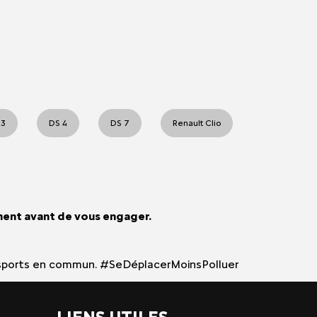
 3
DS 4
DS 7
Renault Clio
ment avant de vous engager.
 transports en commun. #SeDéplacerMoinsPolluer