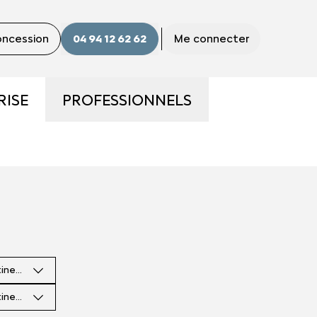
concession
04 94 12 62 62
Me connecter
RISE
PROFESSIONNELS
ME
LA GAMME PRO
S ?
UTILITAIRES D'OCCASION
E
NOS SERVICES AUX PRO
tinence
CONTACTEZ UN CONSEILLER
"PRO"
tinence