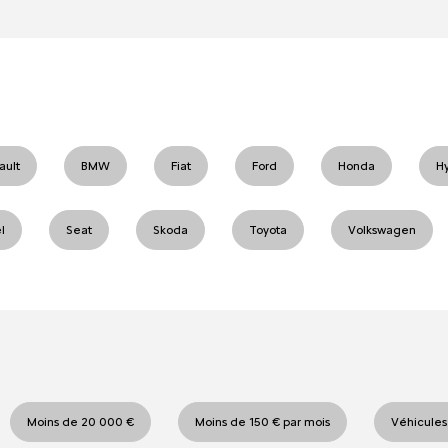
ault
BMW
Fiat
Ford
Honda
H
l
Seat
Skoda
Toyota
Volkswagen
Moins de 20 000 €
Moins de 150 € par mois
Véhicules