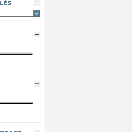
EMENTS SPOTICAR
ENTRETIEN VÉHICULE ÉLECTRIQUE
THERMIQUE VS ÉLECTRI
PARRAINAGE GE
LÉS
ES
ENTRETIEN VÉHICULE HYBRIDE
ASSURANCES GE
MÉCANIQUE ET CARROSSERIE
FINANCEMENT G
CONTACTEZ UN M
INDEX ÉGALITÉ