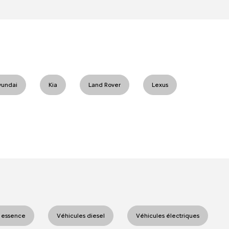
yundai
Kia
Land Rover
Lexus
 essence
Véhicules diesel
Véhicules électriques