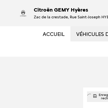
Citroën GEMY Hyères
Zac de la crestade, Rue Saint-Joseph H
ACCUEIL
VÉHICULES 
VÉHICULES
VÉHICULES
OCCASIONS 
ÉLECTRIQUE
Enregi
rec