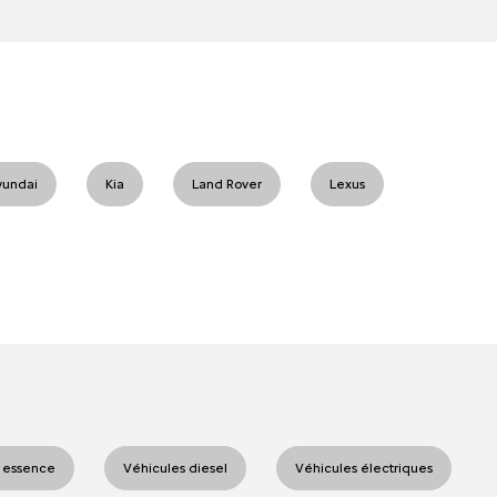
yundai
Kia
Land Rover
Lexus
 essence
Véhicules diesel
Véhicules électriques