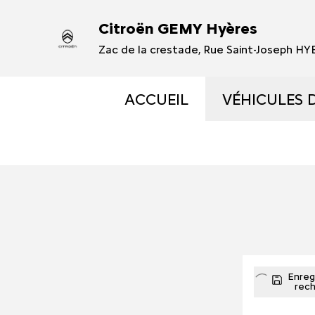
Citroën GEMY Hyères
Zac de la crestade, Rue Saint-Joseph H
ACCUEIL
VÉHICULES 
VÉHICULES
VÉHICULES
OCCASIONS 
ÉLECTRIQUE
Enregi
rec