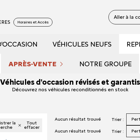
Aller à la 
YERES
Horaires et Accès
D'OCCASION
VÉHICULES NEUFS
REP
 RECONDITIONNÉS
DÉCOUVREZ NOTRE GAM
APRÈS-VENTE
NOTRE GROUPE
Véhicules d'occasion révisés et garantis
 DE DÉMONSTRATION
PRENDRE RENDEZ-VOUS
RÉSERVEZ UN ESSAI
QUI SOMMES NOU
Découvrez nos véhicules reconditionnés en stock
FAIBLE KILOMÉTRAGE
NOS OFFRES DU MOMENT
DÉCOUVREZ L'ÉLECTRIQU
NOUS REJOINDRE
Aucun résultat trouvé
Per
Trier :
S ET HYBRIDES
ENTRETIEN ET RÉPARATIONS
DÉCOUVREZ L'HYBRIDE
NOS ACTUALITÉS
strer la
Tout
herche
effacer
Aucun résultat trouvé
Per
Trier :