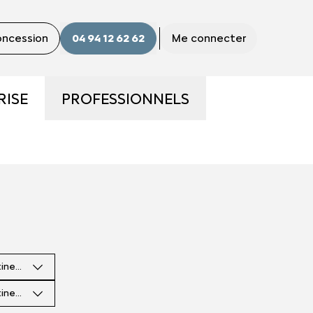
concession
04 94 12 62 62
Me connecter
RISE
PROFESSIONNELS
ME
LA GAMME PRO
S ?
UTILITAIRES D'OCCASION
E
NOS SERVICES AUX PRO
tinence
CONTACTEZ UN CONSEILLER
"PRO"
tinence