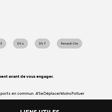
 3
DS 4
DS 7
Renault Clio
ment avant de vous engager.
 transports en commun. #SeDéplacerMoinsPolluer