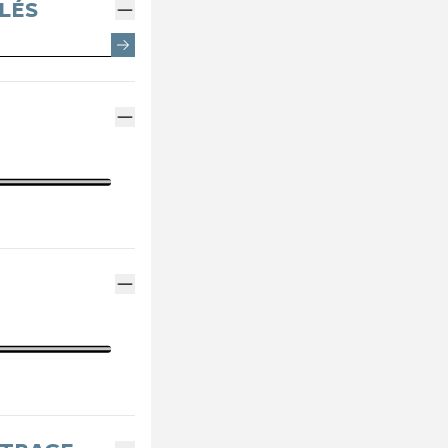
EMENTS SPOTICAR
ENTRETIEN VÉHICULE ÉLECTRIQUE
THERMIQUE VS ÉLECTRI
PARRAINAGE GE
LÉS
ES
ENTRETIEN VÉHICULE HYBRIDE
ASSURANCES GE
MÉCANIQUE ET CARROSSERIE
FINANCEMENT G
CONTACTEZ UN M
INDEX ÉGALITÉ