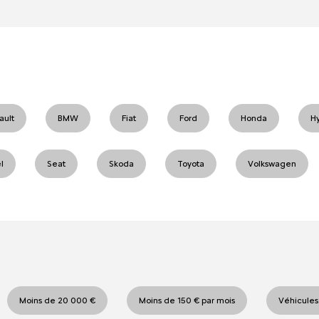
ault
BMW
Fiat
Ford
Honda
H
l
Seat
Skoda
Toyota
Volkswagen
Moins de 20 000 €
Moins de 150 € par mois
Véhicules