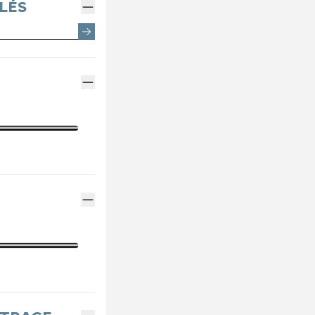
EMENTS SPOTICAR
ENTRETIEN VÉHICULE ÉLECTRIQUE
THERMIQUE VS ÉLECTRI
PARRAINAGE GE
LÉS
ES
ENTRETIEN VÉHICULE HYBRIDE
ASSURANCES GE
MÉCANIQUE ET CARROSSERIE
FINANCEMENT G
CONTACTEZ UN M
INDEX ÉGALITÉ