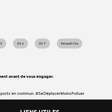
 3
DS 4
DS 7
Renault Clio
ment avant de vous engager.
 transports en commun. #SeDéplacerMoinsPolluer