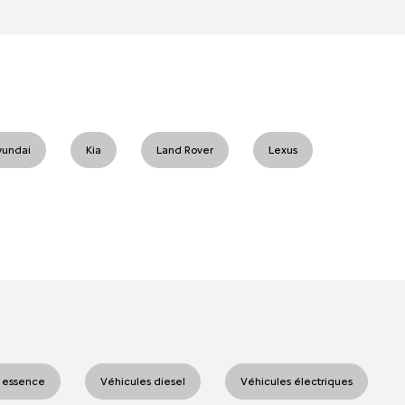
yundai
Kia
Land Rover
Lexus
 essence
Véhicules diesel
Véhicules électriques