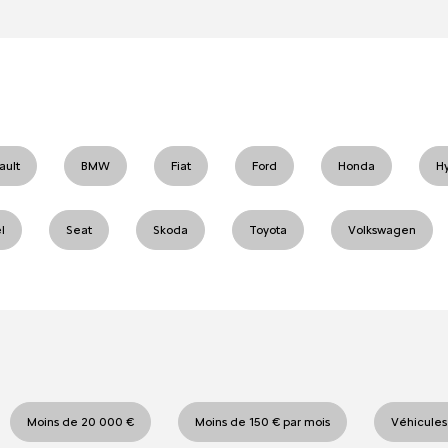
ault
BMW
Fiat
Ford
Honda
H
l
Seat
Skoda
Toyota
Volkswagen
Moins de 20 000 €
Moins de 150 € par mois
Véhicules