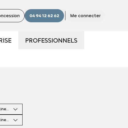
concession
04 94 12 62 62
Me connecter
RISE
PROFESSIONNELS
ME
LA GAMME PRO
S ?
UTILITAIRES D'OCCASION
E
NOS SERVICES AUX PRO
tinence
CONTACTEZ UN CONSEILLER
"PRO"
tinence