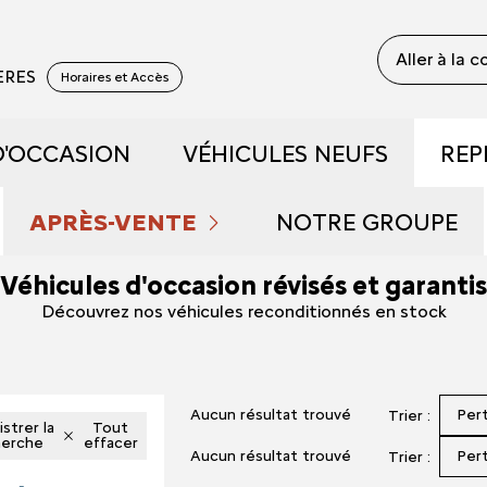
Aller à la 
YERES
Horaires et Accès
D'OCCASION
VÉHICULES NEUFS
REP
 RECONDITIONNÉS
DÉCOUVREZ NOTRE GAM
APRÈS-VENTE
NOTRE GROUPE
Véhicules d'occasion révisés et garantis
 DE DÉMONSTRATION
PRENDRE RENDEZ-VOUS
RÉSERVEZ UN ESSAI
QUI SOMMES NOU
Découvrez nos véhicules reconditionnés en stock
FAIBLE KILOMÉTRAGE
NOS OFFRES DU MOMENT
DÉCOUVREZ L'ÉLECTRIQU
NOUS REJOINDRE
Aucun résultat trouvé
Per
Trier :
S ET HYBRIDES
ENTRETIEN ET RÉPARATIONS
DÉCOUVREZ L'HYBRIDE
NOS ACTUALITÉS
strer la
Tout
herche
effacer
Aucun résultat trouvé
Per
Trier :