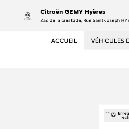
Citroën GEMY Hyères
Zac de la crestade, Rue Saint-Joseph H
ACCUEIL
VÉHICULES 
VÉHICULES
VÉHICULES
OCCASIONS 
ÉLECTRIQUE
Enregi
rec