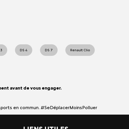
 3
DS 4
DS 7
Renault Clio
ment avant de vous engager.
 transports en commun. #SeDéplacerMoinsPolluer