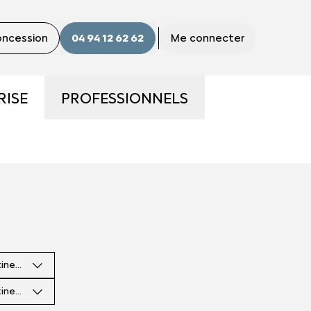
concession
04 94 12 62 62
Me connecter
RISE
PROFESSIONNELS
ME
LA GAMME PRO
S ?
UTILITAIRES D'OCCASION
E
NOS SERVICES AUX PRO
tinence
CONTACTEZ UN CONSEILLER
"PRO"
tinence