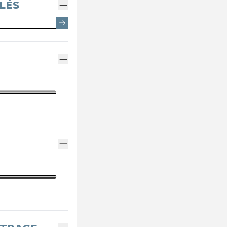
EMENTS SPOTICAR
ENTRETIEN VÉHICULE ÉLECTRIQUE
THERMIQUE VS ÉLECTRI
PARRAINAGE GE
LÉS
ES
ENTRETIEN VÉHICULE HYBRIDE
ASSURANCES GE
MÉCANIQUE ET CARROSSERIE
FINANCEMENT G
CONTACTEZ UN M
INDEX ÉGALITÉ