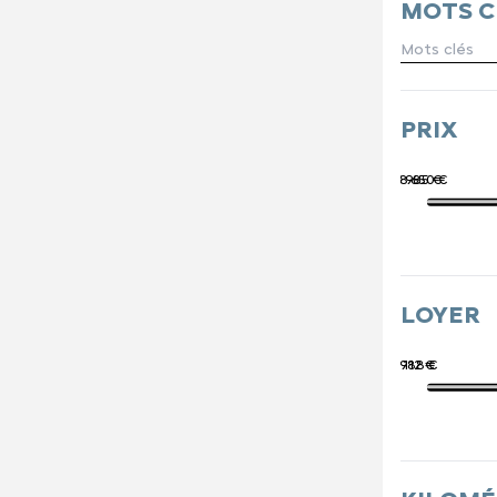
LES ENGAG
MOTS C
NOS SERVIC
PRIX
78 650 €
5 985 €
LOYER
988 €
112 €