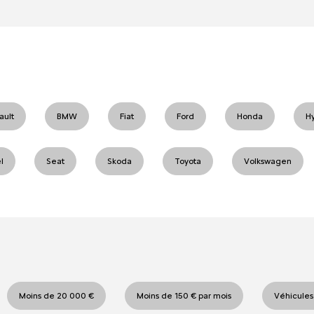
ault
BMW
Fiat
Ford
Honda
H
l
Seat
Skoda
Toyota
Volkswagen
Moins de 20 000 €
Moins de 150 € par mois
Véhicules