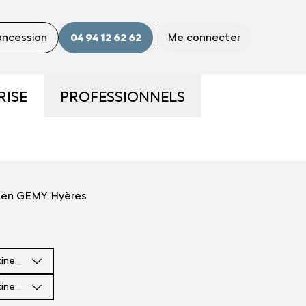
concession
04 94 12 62 62
Me connecter
RISE
PROFESSIONNELS
ME
LA GAMME PRO
S ?
UTILITAIRES D'OCCASION
roën GEMY Hyères
E
NOS SERVICES AUX PRO
tinence
CONTACTEZ UN CONSEILLER
"PRO"
tinence