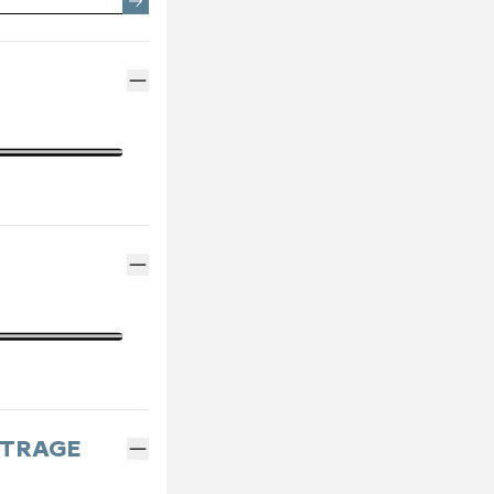
EMENTS SPOTICAR
ENTRETIEN VÉHICULE ÉLECTRIQUE
THERMIQUE VS ÉLECTRI
PARRAINAGE GE
ES
ENTRETIEN VÉHICULE HYBRIDE
ASSURANCES GE
MÉCANIQUE ET CARROSSERIE
FINANCEMENT G
CONTACTEZ UN M
INDEX ÉGALITÉ
ÉTRAGE