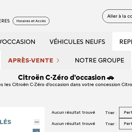
Aller à la 
YERES
Horaires et Accès
D'OCCASION
VÉHICULES NEUFS
REP
 RECONDITIONNÉS
DÉCOUVREZ NOTRE GAM
APRÈS-VENTE
NOTRE GROUPE
Citroën C-Zéro d'occasion 🚗
 DE DÉMONSTRATION
PRENDRE RENDEZ-VOUS
RÉSERVEZ UN ESSAI
QUI SOMMES NOU
s les Citroën C-Zéro d'occasion dans votre concession Cit
FAIBLE KILOMÉTRAGE
NOS OFFRES DU MOMENT
DÉCOUVREZ L'ÉLECTRIQU
NOUS REJOINDRE
Aucun résultat trouvé
Per
Trier :
S ET HYBRIDES
ENTRETIEN ET RÉPARATIONS
DÉCOUVREZ L'HYBRIDE
NOS ACTUALITÉS
LÉS
Aucun résultat trouvé
Per
Trier :