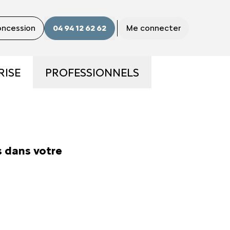
concession
04 94 12 62 62
Me connecter
RISE
PROFESSIONNELS
ME
LA GAMME PRO
S ?
UTILITAIRES D'OCCASION
 dans votre
E
NOS SERVICES AUX PRO
CONTACTEZ UN CONSEILLER
"PRO"