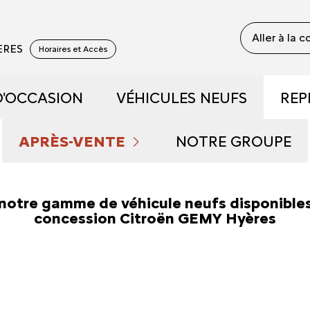
Aller à la 
YERES
Horaires et Accès
D'OCCASION
VÉHICULES NEUFS
REP
 RECONDITIONNÉS
DÉCOUVREZ NOTRE GAM
APRÈS-VENTE
NOTRE GROUPE
 DE DÉMONSTRATION
PRENDRE RENDEZ-VOUS
RÉSERVEZ UN ESSAI
QUI SOMMES NOU
notre gamme de véhicule neufs disponibles
concession Citroën GEMY Hyères
FAIBLE KILOMÉTRAGE
NOS OFFRES DU MOMENT
DÉCOUVREZ L'ÉLECTRIQU
NOUS REJOINDRE
S ET HYBRIDES
ENTRETIEN ET RÉPARATIONS
DÉCOUVREZ L'HYBRIDE
NOS ACTUALITÉS