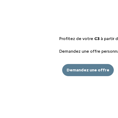
EMENTS SPOTICAR
ENTRETIEN VÉHICULE ÉLECTRIQUE
THERMIQUE VS ÉLECTRI
PARRAINAGE GE
ES
ENTRETIEN VÉHICULE HYBRIDE
ASSURANCES GE
MÉCANIQUE ET CARROSSERIE
FINANCEMENT G
Profitez de votre
C3
à partir 
CONTACTEZ UN M
Demandez une offre personna
INDEX ÉGALITÉ
Demandez une offre