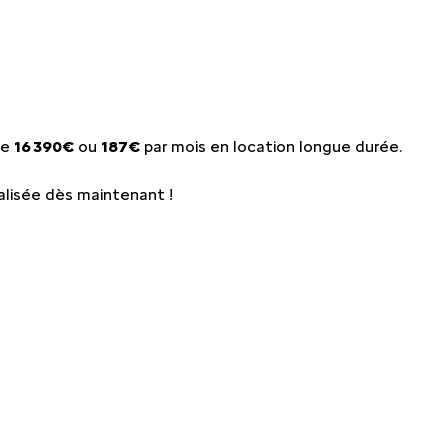
QUE
MY
MY
EMY
de
16 390€
ou
187€
par mois en location longue durée.
ÉDIATEUR
lisée dès maintenant !