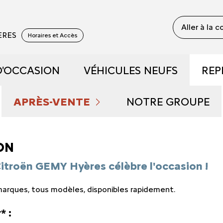
Aller à la 
YERES
Horaires et Accès
D'OCCASION
VÉHICULES NEUFS
REP
 RECONDITIONNÉS
DÉCOUVREZ NOTRE GAM
APRÈS-VENTE
NOTRE GROUPE
 DE DÉMONSTRATION
PRENDRE RENDEZ-VOUS
RÉSERVEZ UN ESSAI
QUI SOMMES NOU
ON
FAIBLE KILOMÉTRAGE
NOS OFFRES DU MOMENT
DÉCOUVREZ L'ÉLECTRIQU
NOUS REJOINDRE
Citroën GEMY Hyères célèbre l'occasion !
 marques, tous modèles, disponibles rapidement.
S ET HYBRIDES
ENTRETIEN ET RÉPARATIONS
DÉCOUVREZ L'HYBRIDE
NOS ACTUALITÉS
* :