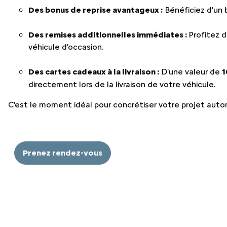
LES ENGAG
Des bonus de reprise avantageux :
Bénéficiez d'un 
NOS SERVIC
Des remises additionnelles immédiates :
Profitez 
véhicule d'occasion.
Des cartes cadeaux à la livraison :
D'une valeur de
1
directement lors de la livraison de votre véhicule.
C'est le moment idéal pour concrétiser votre projet auto
Prenez rendez-vous