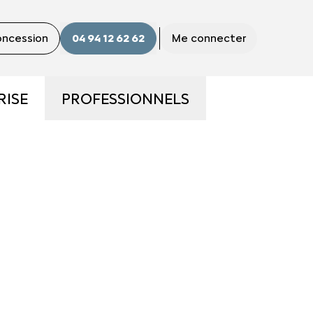
concession
04 94 12 62 62
Me connecter
RISE
PROFESSIONNELS
ME
LA GAMME PRO
S ?
UTILITAIRES D'OCCASION
E
NOS SERVICES AUX PRO
CONTACTEZ UN CONSEILLER
"PRO"