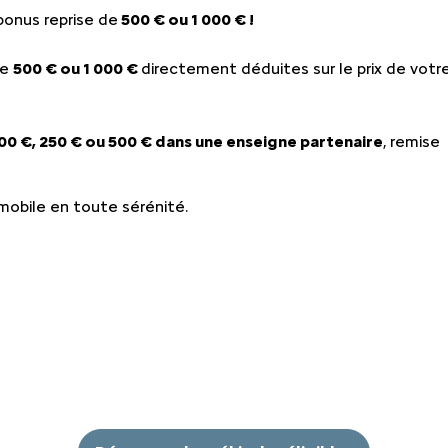
EMENTS SPOTICAR
ENTRETIEN VÉHICULE ÉLECTRIQUE
THERMIQUE VS ÉLECTRI
PARRAINAGE GE
bonus reprise de
500 € ou 1 000 € !
ES
ENTRETIEN VÉHICULE HYBRIDE
ASSURANCES GE
de
500 € ou 1 000 €
directement déduites sur le prix de votr
MÉCANIQUE ET CARROSSERIE
FINANCEMENT G
00 €, 250 € ou 500 € dans une enseigne partenaire
, remise
CONTACTEZ UN M
mobile en toute sérénité.
INDEX ÉGALITÉ