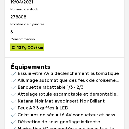
19/04/2021
Numéro de stock
278808
Nombre de cylindres
3
Consommation
C
127g CO
/km
2
Équipements
Essuie-vitre AV à déclenchement automatique
Allumage automatique des feux de croisement
Banquette rabattable 1/3 - 2/3
Attelage rotule escamotable et demontable sans outils
Katana Noir Mat avec insert Noir Brillant
Feux AR 3 griffes à LED
Ceintures de sécurité AV conducteur et passager à enrouleurs pyrotechniques avec limiteurs d'effort et détection de non bouclage
Détection de sous-gonflage indirecte
Navigation 3D connectée avec écran tactile 10" HD 2 prises USB sur console AV (1 DATA Type A et 1 de recharge type C),2 prises USB console haute (2 recharge Type A)