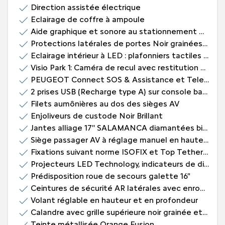
Direction assistée électrique
Eclairage de coffre à ampoule
Aide graphique et sonore au stationnement AR
Protections latérales de portes Noir grainées avec inserts Métallure
Eclairage intérieur à LED : plafonniers tactiles AV (1 lampe et 2 liseuses) et AR (2 liseuses), pares-soleils, cave à pieds
Visio Park 1: Caméra de recul avec restitution sur l'écran tactile d'une vue AR et d'une vue de dessus de l'environnement AR du véhicule + Aide graphique et sonore au stationnement AR
PEUGEOT Connect SOS & Assistance et Teleservices
2 prises USB (Recharge type A) sur console basse pour passagers AR
Filets aumônières au dos des sièges AV
Enjoliveurs de custode Noir Brillant
Jantes alliage 17'' SALAMANCA diamantées bi-tons Noir Onyx et vernis brillant, cabochons et vis Noir
Siège passager AV à réglage manuel en hauteur et lombaire pneumatique
Fixations suivant norme ISOFIX et Top Tether avec étiquettes de localisation aux places latérales AR
Projecteurs LED Technology, indicateurs de direction à ampoules
Prédisposition roue de secours galette 16"
Ceintures de sécurité AR latérales avec enrouleurs pyrotechniques, limiteurs d'effort et détection de non bouclage
Volant réglable en hauteur et en profondeur
Calandre avec grille supérieure noir grainée et marquage horizontal Chrome Brillant, grille inférieure avec décor Métallure, enjoliveur supérieur Noir Brillant
Teinte métallisée Orange Fusion