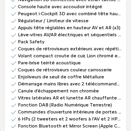
Console haute avec accoudoir intégré
Peugeot i-Cockpit 3D avec combiné tête haute numérique 10''
Régulateur / Limiteur de vitesse
Appuis-tête réglables en hauteur AV et AR (x3)
Lève-vitres AV/AR électriques et séquentiels avec antipincement
Pack Safety
Coques de rétroviseurs extérieurs avec répétiteurs latéraux à LED
Volant compact croute de cuir, Lion chromé et commandes multimédia sur volant
Pare-brise teinté acoustique
Coques de rétroviseurs couleur carrosserie
Enjoliveurs de seuil de coffre Métallure
Démarrage mains libres avec 2 télécommandes 3 boutons mains libres
Canule d'échappement non chromée
Vitres latérales AR et lunette AR chauffante temporisée surteintées
Fonction DAB (Radio Numérique Terrestre)
Commandes d'ouverture intérieure de portes chromées
6 HPs (2 tweeters et 2 woofers à l'AV et 2 HPs à l'AR)
Fonction Bluetooth et Mirror Screen (Apple CarPlay / Android Auto / MirrorLink)