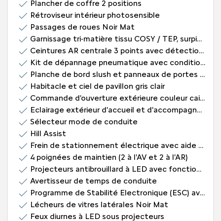
Plancher de coffre 2 positions
Rétroviseur intérieur photosensible
Passages de roues Noir Mat
Garnissage tri-matière tissu COSY / TEP, surpiqûres Vert Mentholé
Ceintures AR centrale 3 points avec détection de non bouclage
Kit de dépannage pneumatique avec conditionnement rigide
Planche de bord slush et panneaux de portes AV avec décors aspect carbone et baguette Noir Brillant avec jonc chromé
Habitacle et ciel de pavillon gris clair
Commande d'ouverture extérieure couleur caisse
Eclairage extérieur d'accueil et d'accompagnement
Sélecteur mode de conduite
Hill Assist
Frein de stationnement électrique avec aide au démarrage en pente et serrage automatique
4 poignées de maintien (2 à l'AV et 2 à l'AR)
Projecteurs antibrouillard à LED avec fonction cornering
Avertisseur de temps de conduite
Programme de Stabilité Electronique (ESC) avec ASR, ABS, REF, AFU, CDS et TSM
Lécheurs de vitres latérales Noir Mat
Feux diurnes à LED sous projecteurs