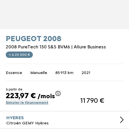
PEUGEOT 2008
2008 PureTech 130 S&S BVM6 | Allure Business
< à 20 000 €
Essence
Manuelle
85 913 km
2021
à partir de
223,97 €
/mois
11 790 €
Simuler le financement
HYERES
Citroën GEMY Hyères