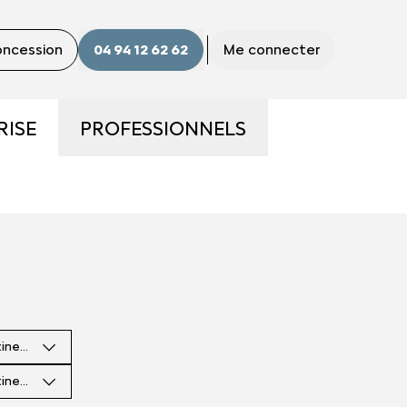
concession
04 94 12 62 62
Me connecter
RISE
PROFESSIONNELS
ME
LA GAMME PRO
S ?
UTILITAIRES D'OCCASION
E
NOS SERVICES AUX PRO
tinence
CONTACTEZ UN CONSEILLER
"PRO"
tinence