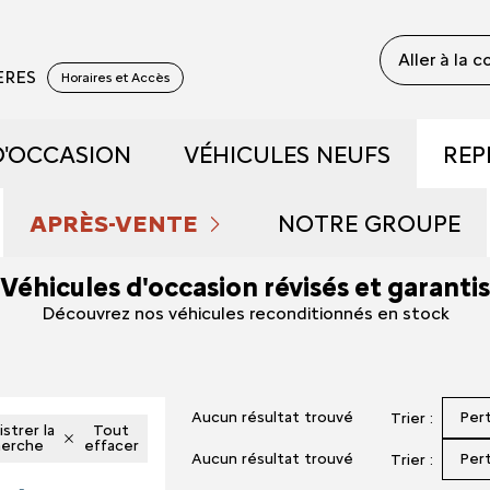
Aller à la 
YERES
Horaires et Accès
D'OCCASION
VÉHICULES NEUFS
REP
 RECONDITIONNÉS
DÉCOUVREZ NOTRE GAM
APRÈS-VENTE
NOTRE GROUPE
Véhicules d'occasion révisés et garantis
 DE DÉMONSTRATION
PRENDRE RENDEZ-VOUS
RÉSERVEZ UN ESSAI
QUI SOMMES NOU
Découvrez nos véhicules reconditionnés en stock
FAIBLE KILOMÉTRAGE
NOS OFFRES DU MOMENT
DÉCOUVREZ L'ÉLECTRIQU
NOUS REJOINDRE
Aucun résultat trouvé
Per
Trier :
S ET HYBRIDES
ENTRETIEN ET RÉPARATIONS
DÉCOUVREZ L'HYBRIDE
NOS ACTUALITÉS
strer la
Tout
herche
effacer
Aucun résultat trouvé
Per
Trier :