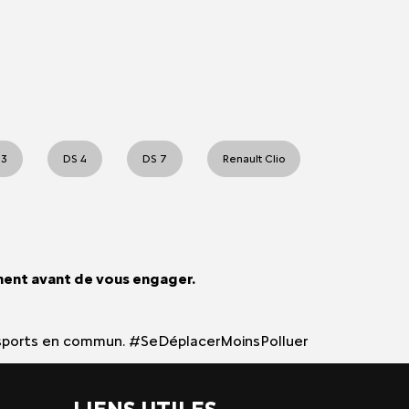
 3
DS 4
DS 7
Renault Clio
ment avant de vous engager.
 transports en commun. #SeDéplacerMoinsPolluer