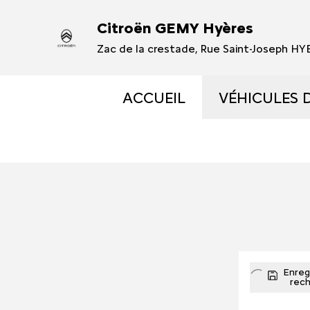
Citroën GEMY Hyères
Zac de la crestade, Rue Saint-Joseph H
ACCUEIL
VÉHICULES 
VÉHICULES
VÉHICULES
OCCASIONS 
ÉLECTRIQUE
Enregi
rec