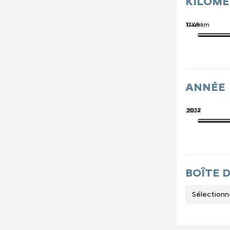
KILOM
741 445 km
0 km
ANNÉE
2027
2014
BOÎTE 
Sélectionn