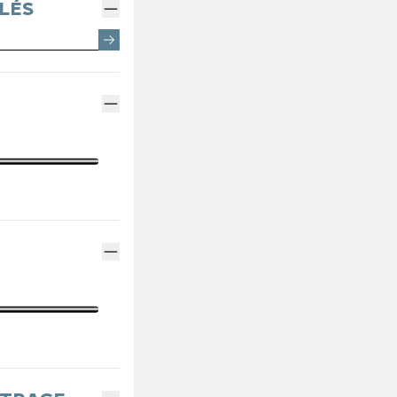
EMENTS SPOTICAR
ENTRETIEN VÉHICULE ÉLECTRIQUE
THERMIQUE VS ÉLECTRI
PARRAINAGE GE
LÉS
ES
ENTRETIEN VÉHICULE HYBRIDE
ASSURANCES GE
MÉCANIQUE ET CARROSSERIE
FINANCEMENT G
CONTACTEZ UN M
INDEX ÉGALITÉ