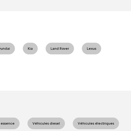
yundai
Kia
Land Rover
Lexus
 essence
Véhicules diesel
Véhicules électriques