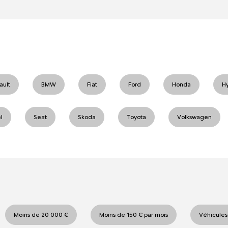
ault
BMW
Fiat
Ford
Honda
H
l
Seat
Skoda
Toyota
Volkswagen
Moins de 20 000 €
Moins de 150 € par mois
Véhicules