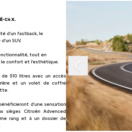
Slide 1 of 3
 Ë-C4 X.
ité d'un fastback, le
e d'un SUV.
nctionnalité, tout en
le confort et l'esthétique.
 de 510 litres avec un accès
rrière et un volet de coffre
tte.
 bénéficieront d'une sensation
ux sièges Citroën Advenced
me rang et à un dossier de
.