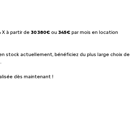
QUE
MY
MY
 X à partir de
30 380€
ou
345€
par mois en location
EMY
en stock actuellement, bénéficiez du plus large choix de
ÉDIATEUR
.
lisée dès maintenant !