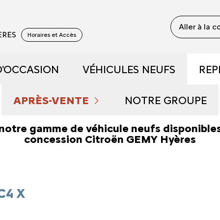
Aller à la 
YERES
Horaires et Accès
D'OCCASION
VÉHICULES NEUFS
REP
 RECONDITIONNÉS
DÉCOUVREZ NOTRE GAM
APRÈS-VENTE
NOTRE GROUPE
notre gamme de véhicule neufs disponibles
 DE DÉMONSTRATION
PRENDRE RENDEZ-VOUS
RÉSERVEZ UN ESSAI
QUI SOMMES NOU
concession Citroën GEMY Hyères
FAIBLE KILOMÉTRAGE
NOS OFFRES DU MOMENT
DÉCOUVREZ L'ÉLECTRIQU
NOUS REJOINDRE
C4 X
S ET HYBRIDES
ENTRETIEN ET RÉPARATIONS
DÉCOUVREZ L'HYBRIDE
NOS ACTUALITÉS