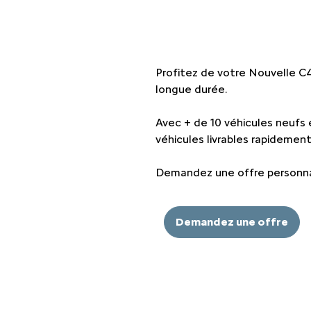
EMENTS SPOTICAR
ENTRETIEN VÉHICULE ÉLECTRIQUE
THERMIQUE VS ÉLECTRI
PARRAINAGE GE
ES
ENTRETIEN VÉHICULE HYBRIDE
ASSURANCES GE
Profitez de votre Nouvelle C4
MÉCANIQUE ET CARROSSERIE
longue durée.
FINANCEMENT G
Avec + de 10 véhicules neufs 
CONTACTEZ UN M
véhicules livrables rapidement
Demandez une offre personna
INDEX ÉGALITÉ
Demandez une offre