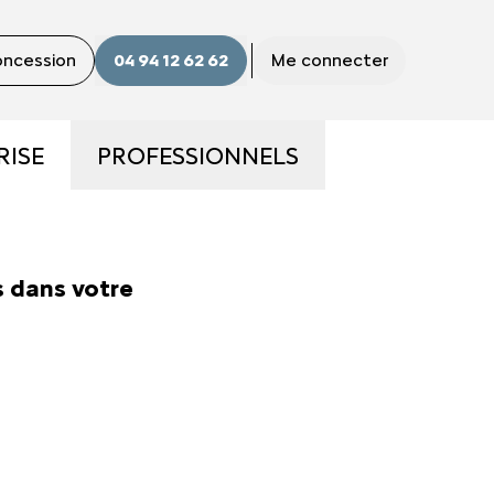
concession
04 94 12 62 62
Me connecter
RISE
PROFESSIONNELS
ME
LA GAMME PRO
 dans votre
S ?
UTILITAIRES D'OCCASION
E
NOS SERVICES AUX PRO
CONTACTEZ UN CONSEILLER
"PRO"