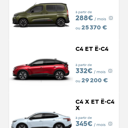
à partir de
288€
/ mois
25 370 €
ou
C4 ET Ë-C4
à partir de
332€
/ mois
29 200 €
ou
C4 X ET Ë-C4
X
à partir de
345€
/ mois