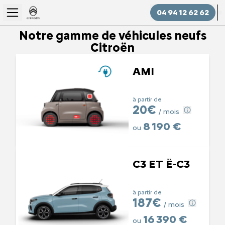
04 94 12 62 62
Notre gamme de véhicules neufs
Citroën
AMI
à partir de
20€
/ mois
8 190 €
ou
C3 ET Ë-C3
à partir de
187€
/ mois
16 390 €
ou