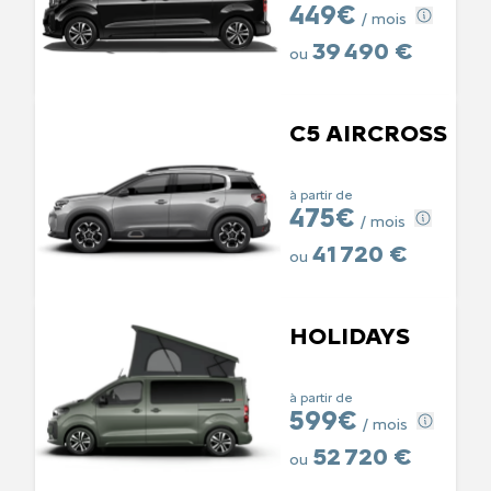
449€
/ mois
39 490 €
ou
C5 AIRCROSS
à partir de
475€
/ mois
41 720 €
ou
HOLIDAYS
à partir de
599€
/ mois
52 720 €
ou